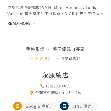
徹底捨棄框架邊界，輕盈得彷彿與生俱來。在笑容與光
薦，只需要選對一次彭于晏 × LINDBERG
作為全球頂奢權威 LVMH (Moët Hennessy Louis
影交錯間，勾勒出極致隨性的現代輪廓，是極簡生活家
Thintanium 5541極薄鈦金屬框線，貼合臉部輪廓，
Vuitton) 集團旗下的王冠珠寶，DIOR 代表的不僅是時
最純粹的在場證明。PROJEKT PRODUKT【HM-11】
幾乎不干擾五官本身，卻在細節中透露出高度精準的結
尚，更是一種無可撼動的階級美學。從高級訂製服的細
鈦金屬的文藝稜光｜宋慧喬、許路兒、顧穎 詮釋這款鈦
構美感。5541 的框型比例內斂、線條乾淨，沒有多餘
READ MORE
膩針腳到 DIOR Eyewear 的幾何線條，品牌始終在傳
金屬細框將冷靜理性與柔和線條完美調和。圓弧鏡框在
修飾，卻能穩定呈現清晰而理性的風格。正如彭于晏給
統優雅與前衛創新之間，精準捕捉那份「不費力的奢華
午後陽光下折射出低調亮度，無論是搭配美式休閒還是
人的印象——安靜、自律、不張揚，但始終有力量。
感（Effortless Luxury）」。身為 DIOR 台南獨家授
輕熟女風範，都能瞬間切換至優雅知性的 Chill
Thintanium 的輕量設計，讓眼鏡回歸本質：不是成為
權經銷門市，明格眼鏡 承襲了總代理 嘉晏光學 對於頂
Mode。PROJEKT PRODUKT【CL-CC4】 都會貓眼的
焦點，而是陪伴日常。王珞丹 × LINDBERG
明格眼鏡
x
蔡司優視力專家
級精品的嚴苛標準，原廠直送每一季最前線的設計篇
傲氣｜女神 宋慧喬 詮釋俐落的貓眼廓形，是宋慧喬陽
Thintanium 5509極薄鈦金屬結構，讓鏡框自然融入
章。在 台南眼鏡行 的美學地標中，我們不僅提供最完
光下的風格宣告。墨鏡線條勾勒出極簡卻深具存在感的
臉部輪廓，在閱讀與專注的瞬間，存在感幾乎消失。
永康總店
長榮旗艦店
整的 DIOR 墨鏡 與 DIOR 眼鏡 全系列收藏，更致力於
魅力，不張揚卻足以掌控全場視線，展現專屬於都會女
5509 採用俐落的方形比例，線條收斂、結構清晰，不
為追求極致質感的您，演繹一場關於法式奢華的感官饗
性的低調氣場。PROJEKT PRODUKT【CL-11】 建築
追求強烈風格，卻在細節中保留精準的分寸感。正如王
永康總店
宴。✦ 經典型號解構：LVMH 藝術語彙下的風格視角
結構的理性美｜KOL 小隆 詮釋經典雙樑結構搭配精細
珞丹的形象——冷靜、內斂、不刻意表現，卻始終自有
CD Diamond S5F 領袖格局的建築美學* 美學解析：
金屬線條，CL-11 在經典比例上注入了現代建築輪廓。
立場。Thintanium 5509，不強調存在，卻讓專注成
(06)202-6883
硬朗方框結合鏡腳標誌性的 CD Diamond 金屬菱格印
無論在繁忙的地鐵月台或是靜謐的夜晚街道，都能保持
為主角。張凌赫 × LINDBERG Thintanium 5536張凌
台南市永康區中山路112號
記。* 風格演繹： 林萱瑜 展現了靜謐光影下的奢華厚
一份穩定、俐落且自信的視覺語言。PROJEKT
赫配戴 Thintanium 5536，極薄鈦金屬結構貼合臉部
度；創業家森田 則演繹了領袖氣場。這是一副承襲
PRODUKT【SC-7】 柔韌氣場的平衡感｜任容萱、主
線條，存在感幾乎消失。俐落方形比例，清晰卻不張
Google 導航
LINE 預約
LVMH 嚴謹工藝的 DIOR 墨鏡，讓每一次抬眼，皆是格
播 劉涵竹 詮釋極簡金屬與圓潤比例的交織，SC-7 展現
揚，讓專注與理性成為主角。輕量穩定，長時間配戴依