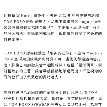
在最新 W Korea 畫報中，男神 池昌旭 於巴黎親自詮釋 
TOM FORD 眼鏡 的魅力。品牌不追求誇張 Logo，而是
透過細膩線條與招牌金屬「T」字細節，展現內斂且強烈
的個人風格。無論商務或休閒，都能讓你散發從容優雅的
自信氣場。
TOM FORD 認為眼鏡是「眼神的延伸」，堅持 Made in 
Italy 並採用頂級義大利材質。每一處比例都經過精密打
磨，將復古輪廓融入當代極簡線條。這種「看似簡單、實
則極致」的工藝，讓奢華感低調地滲透而出，框住視線的
同時也框出了佩戴者的獨特魅力。
想擁有與池昌旭同款的時尚氣場？歡迎蒞臨 台南 TOM 
FORD 原廠授權經銷店家。我們提供專業的驗光服務，結
合 TOM FORD EYEWEAR 完美貼合臉型的比例，為您在 