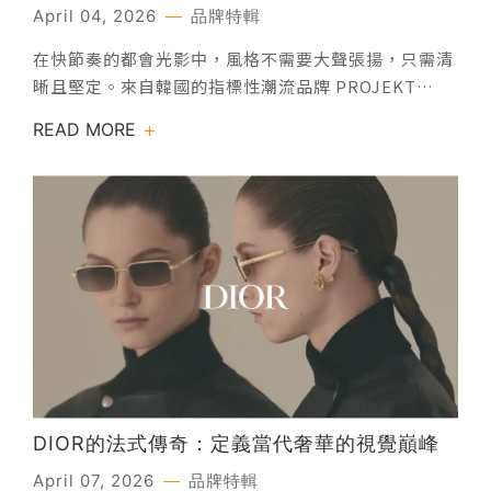
粹的一體感。你感受到的，是平衡、是安定，而不是設
你的時髦態度
April 04, 2026
品牌特輯
計語言的喧嘩。5517｜極薄方框5517 以簡潔方形輪廓
在快節奏的都會光影中，風格不需要大聲張揚，只需清
為基礎，透過 Thintanium 超薄鈦金屬板材，讓框型
晰且堅定。來自韓國的指標性潮流品牌 PROJEKT
線條更乾淨、比例更克制。視覺存在感被壓到最低，卻
PRODUKT，以「Urban Precision」為靈魂語彙，將
能穩定撐起臉部輪廓。適合偏好理性風格、日常通勤與
READ MORE
硬冷的建築美學揉合極簡線條。品牌每一季均與各界藝
正式場合皆可配戴的使用者。5810｜柔和圓矩框5810
術家跨界對話，將時尚、設計與文化底蘊拆解再重組，
在圓與方之間取得平衡，邊角收得內斂，輪廓不過於個
讓眼鏡不再只是配件，而是臉龐上的行動藝術。這份純
性化，卻耐看耐戴。Thintanium 的薄型結構，讓整體
粹而強烈的當代感，使其成為宋慧喬、許路兒、KOL
更貼臉、不厚重。是一款幾乎不挑臉型、適合長時間配
Ray 等時尚指標在私服穿搭中，展現不凡品味的共同選
戴的日常款式。5812｜輕量大框5812 採用較大鏡框設
擇。身為台南眼鏡行的美學指標，明格眼鏡與總代理嘉
計，但在 Thintanium 工藝下，視覺與實際重量都保
晏光學深度合作，原廠直送最新系列作品。我們致力於
持極度輕盈。大框不再等於負擔，而是一種更開闊、從
將首爾最前線的設計靈魂帶入台南，讓每一位追求質感
容的風格選擇。適合想要放大輪廓存在感，卻不願犧牲
的佩戴者，都能在明格眼鏡找到那副能定錨個人風格的
舒適度的人。5808｜細緻橢圓框5808 以橢圓框型呈現
專屬框型。這不僅是一場感官的洗禮，更是對精緻生活
較柔軟的視覺語言，搭配超薄鈦金屬結構，整體顯得輕
的極致追求。 型號專欄：解構名人的風格宣言
巧而安靜。不追求流行感，而是長時間佩戴後依然成立
PROJEKT PRODUKT【HM-12】 無邊邊界的自由｜
的設計。適合喜歡細節、重視氣質多於造型的人。超越
DIOR的法式傳奇：定義當代奢華的視覺巔峰
KOL Ray 詮釋HM-12 追求的是一種「隱形的重量」。
潮流的設計：名人配戴風格風格，是最具說服力的推
April 07, 2026
品牌特輯