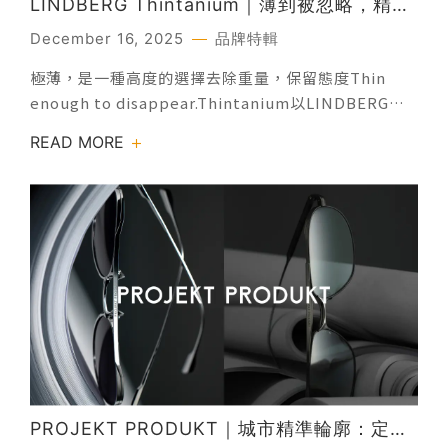
LINDBERG Thintanium｜薄到被忽略，精準
被記住
December 16, 2025
品牌特輯
極薄，是一種高度的選擇去除重量，保留態度Thin
enough to disappear.Thintanium以LINDBERG開
發的革命性薄鈦片帶命名。以如此簡約的方式使用鈦金
READ MORE
屬材料，使設計變得超輕巧，重量僅3.3克。超薄設
計，加上巧妙的無螺絲鉸鏈設計，賦予該系列輕盈優雅
的外觀。無縫整合醋酸纖維內圈的設計為您個性化您的
眼鏡提供了更多發揮空間。內圈源自於我們對簡約完美
的渴望——這就是為什麼您在其中找不到任何螺絲、鉚
釘或黏合劑的原因。 薄至幾乎無感，卻結構完整一體式
設計，極簡到極致透過精密切割與壓製工藝，使鏡框厚
度大幅降低，同時維持結構穩定與耐用度。鏡框視覺更
輕盈、線條更乾淨，貼合臉部輪廓，讓五官成為焦點，
而非鏡框本身。沒有多餘裝飾，沒有複雜零件。
Thintanium 系列延續 LINDBERG 一貫的「螺絲自
由」理念，將結構整合於設計之中，使鏡框呈現高度純
PROJEKT PRODUKT｜城市精準輪廓：定義