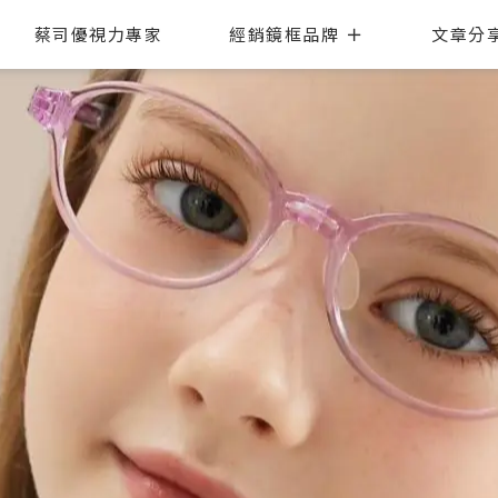
蔡司優視力專家
經銷鏡框品牌
文章分