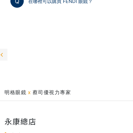
Q
在哪裡可以購買 FENDI 眼鏡？
明格眼鏡
x
蔡司優視力專家
永康總店