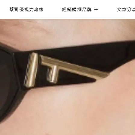
蔡司優視力專家
經銷鏡框品牌
文章分