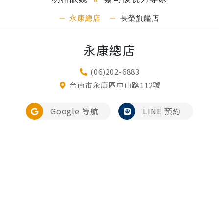
中完滿舉辦。作為台南的頂級經銷店家，明格眼鏡憑藉
絕佳地段與深耕在地的影響力，已然成為頂尖客群不可
永康總店
長榮旗艦店
取代的時尚眼鏡座標。這裡不僅坐擁最豐富多樣的產
品，為名流貴婦精準引領與國際星光同步的鏡間美學，
永康總店
無疑是台南最具風格的指標地標。「這種對專業的極致
要求，正與 BVLGARI EYEWEAR百年來的工匠精神不
(06)202-6883
謀而合。」-這正是明格眼鏡與BVLGARI EYEWEAR攜
台南市永康區中山路112號
手的關鍵。 明格眼鏡不僅坐擁台南頂尖地段，其優雅且
充滿國際感店面形象，與BVLGARI EYEWEAR的奢華美
Google 導航
LINE 預約
學創造完美共鳴。更重要的是深耕在地多年，累積了極
其穩固且高端的忠實客群，並結合當代強大的社群流量
與影音影響力。只有在明格眼鏡，才能將羅馬的工藝傳
承與新年的開運意象，交織成一場令人屏息的視覺盛
會。新春馬年限定款：Serpenti Forever 系
列 BV40067F 作為本次新年的主打款式，是全場最受矚
目的核心焦點。這款作品完美對應了品牌最具代表性的
SERPENTI FOREVER 系列，更是全球銷售最亮眼的
明星系列：工藝細節： 標誌性的 黑金靈蛇元素 鑲嵌於