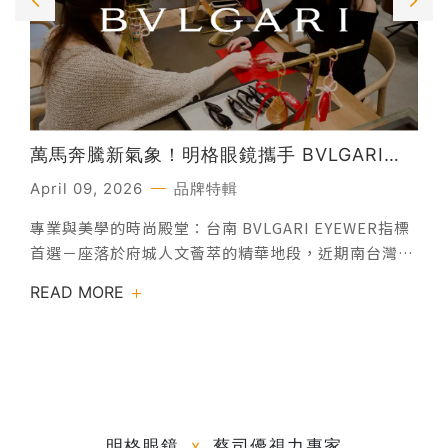
萬馬奔騰新氣象！明格眼鏡攜手 BVLGARI
EYEWEAR打造全台唯一新春盛會，定義頂級
April 09, 2026
品牌特輯
眼鏡美學新高度
專業與美學的時尚殿堂：台南 BVLGARI EYEWER指標
首選－座落於府城人文薈萃的精華地段，近期南台灣最
受矚目的眼鏡行業話題，莫過於「明格眼鏡」於 1 月
READ MORE
22 日 與 1 月 24 日舉辦兩場全台唯一 BVLGARI
EYEWEAR 「流光結緣」 VIP 新春手作中國結體驗，送
上新年最美好的祝福，讓好運牢牢繫在您身邊。吸引眾
多 KOL 與當代名媛齊聚，在香檳與精緻甜點的高雅氛
圍下，共同見證了這場藝術與節慶交織的奢華活動成功
於台南領先的官方授權BVLGARI EYEWEAR頂級經銷店
明格眼鏡
x
蔡司優視力專家