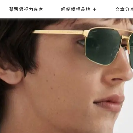
蔡司優視力專家
經銷鏡框品牌
文章分