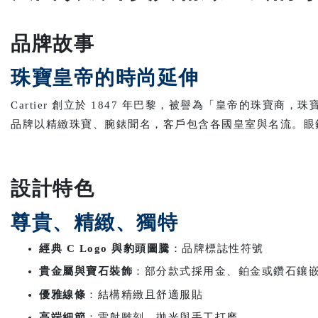
品牌故事
珠寶皇帝的時尚延伸
Cartier 創立於 1847 年巴黎，被譽為「皇帝的珠寶商，
品牌以精緻珠寶、腕錶聞名，客戶包含各國皇室與名流。眼鏡系
設計特色
尊貴、精緻、獨特
經典 C Logo 與豹頭圖騰
：品牌標誌性符號
貴金屬與寶石裝飾
：部分款式採用金、鉑金或鑽石鑲
優雅線條
：結構精緻且舒適服貼
高端細節
：雷射雕刻、拋光與手工打磨