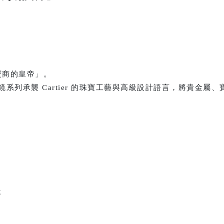
珠寶商的皇帝」。
列承襲 Cartier 的珠寶工藝與高級設計語言，將貴金屬
嵌