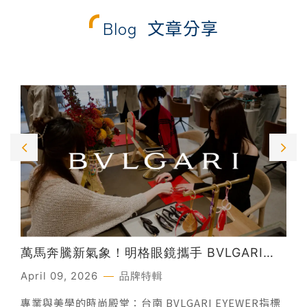
Blog
文章分享
萬馬奔騰新氣象！明格眼鏡攜手 BVLGARI
EYEWEAR打造全台唯一新春盛會，定義頂級
April 09, 2026
品牌特輯
眼鏡美學新高度
專業與美學的時尚殿堂：台南 BVLGARI EYEWER指標