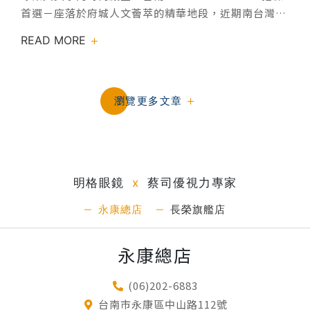
首選－座落於府城人文薈萃的精華地段，近期南台灣最
受矚目的眼鏡行業話題，莫過於「明格眼鏡」於 1 月
READ MORE
22 日 與 1 月 24 日舉辦兩場全台唯一 BVLGARI
EYEWEAR 「流光結緣」 VIP 新春手作中國結體驗，送
上新年最美好的祝福，讓好運牢牢繫在您身邊。吸引眾
多 KOL 與當代名媛齊聚，在香檳與精緻甜點的高雅氛
瀏覽更多文章
圍下，共同見證了這場藝術與節慶交織的奢華活動成功
於台南領先的官方授權BVLGARI EYEWEAR頂級經銷店
中完滿舉辦。作為台南的頂級經銷店家，明格眼鏡憑藉
絕佳地段與深耕在地的影響力，已然成為頂尖客群不可
明格眼鏡
x
蔡司優視力專家
取代的時尚眼鏡座標。這裡不僅坐擁最豐富多樣的產
品，為名流貴婦精準引領與國際星光同步的鏡間美學，
永康總店
長榮旗艦店
無疑是台南最具風格的指標地標。「這種對專業的極致
要求，正與 BVLGARI EYEWEAR百年來的工匠精神不
永康總店
謀而合。」-這正是明格眼鏡與BVLGARI EYEWEAR攜
手的關鍵。 明格眼鏡不僅坐擁台南頂尖地段，其優雅且
(06)202-6883
充滿國際感店面形象，與BVLGARI EYEWEAR的奢華美
台南市永康區中山路112號
學創造完美共鳴。更重要的是深耕在地多年，累積了極